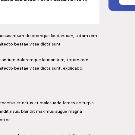
em accusantium doloremque laudantium, totam rem
hitecto beatae vitae dicta sunt.
ccusantium doloremque laudantium, totam rem
hitecto beatae vitae dicta sunt, explicabo.
 senectus et netus et malesuada fames ac turpis
 blandit risus, blandit maximus augue magna
ortor.