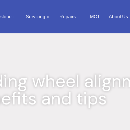
dstone
Servicing
Repairs
MOT
About Us
ing wheel align
efits and tips