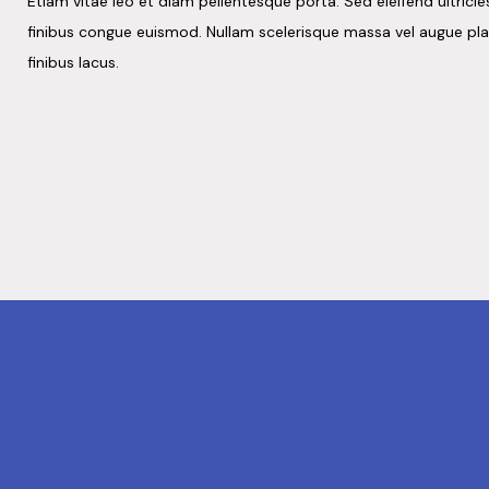
Etiam vitae leo et diam pellentesque porta. Sed eleifend ultrici
finibus congue euismod. Nullam scelerisque massa vel augue pl
finibus lacus.