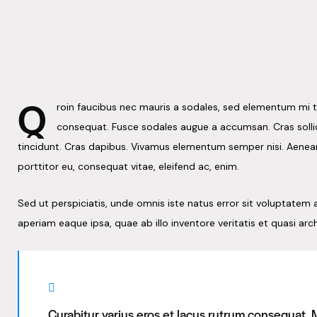
Q
roin faucibus nec mauris a sodales, sed elementum mi ti
consequat. Fusce sodales augue a accumsan. Cras sollici
tincidunt. Cras dapibus. Vivamus elementum semper nisi. Aenean v
porttitor eu, consequat vitae, eleifend ac, enim.
Sed ut perspiciatis, unde omnis iste natus error sit voluptat
aperiam eaque ipsa, quae ab illo inventore veritatis et quasi arc
Curabitur varius eros et lacus rutrum consequat.