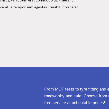
es risus, vel rutrum erat commodo ut. Praesent
acerat, a tempor sem egestas. Curabitur placerat
From MOT tests to tyre fitting and 
roadworthy and safe. Choose from t
free service at unbeatable prices!