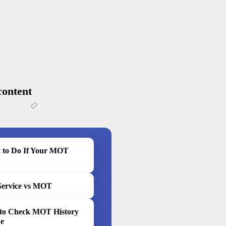
content
 to Do If Your MOT
Service vs MOT
to Check MOT History
ne