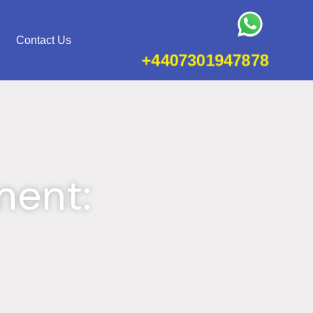
Contact Us
+4407301947878
ment: