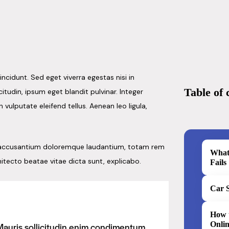
ncidunt. Sed eget viverra egestas nisi in
Table of 
tudin, ipsum eget blandit pulvinar. Integer
ulputate eleifend tellus. Aenean leo ligula,
em accusantium doloremque laudantium, totam rem
What
hitecto beatae vitae dicta sunt, explicabo.
Fails
Car 
How 
Onli
 Mauris sollicitudin enim condimentum,