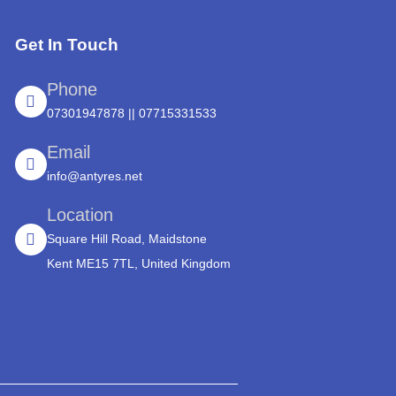
Get In Touch
Phone
07301947878 || 07715331533
Email
info@antyres.net
Location
Square Hill Road, Maidstone
Kent ME15 7TL, United Kingdom