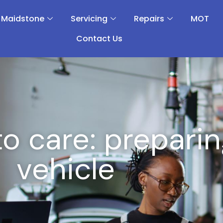
 Maidstone
Servicing
Repairs
MOT
Contact Us
o care: preparin
vehicle