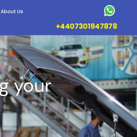
About Us
+4407301947878
g your