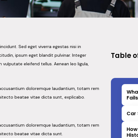
ncidunt. Sed eget viverra egestas nisi in
Table o
tudin, ipsum eget blandit pulvinar. Integer
ulputate eleifend tellus. Aenean leo ligula,
em accusantium doloremque laudantium, totam rem
What
hitecto beatae vitae dicta sunt, explicabo.
Fail
Car 
em accusantium doloremque laudantium, totam rem
How
hitecto beatae vitae dicta sunt.
Hist