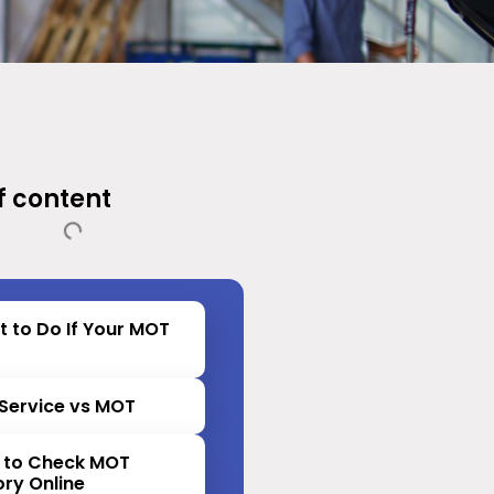
f content
 to Do If Your MOT
s
Service vs MOT
 to Check MOT
ory Online