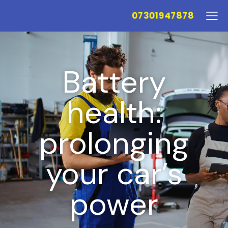
07301947878
Battery
health:
prolonging
your car’s
power