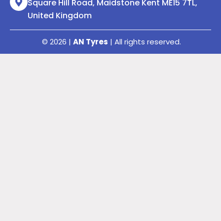
Square Hill Road, Maidstone Kent ME15 7TL,
United Kingdom
© 2026 |
AN Tyres
| All rights reserved.