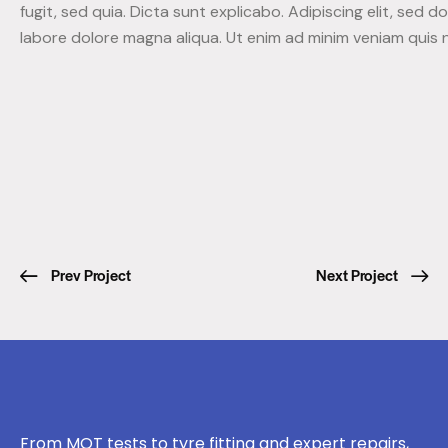
fugit, sed quia. Dicta sunt explicabo. Adipiscing elit, sed 
labore dolore magna aliqua. Ut enim ad minim veniam quis 
Prev Project
Next Project
From MOT tests to tyre fitting and expert repairs,